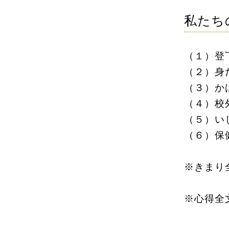
私たち
（１）登
（２）身
（３）か
（４）校
（５）い
（６）保
※きまり
※心得全