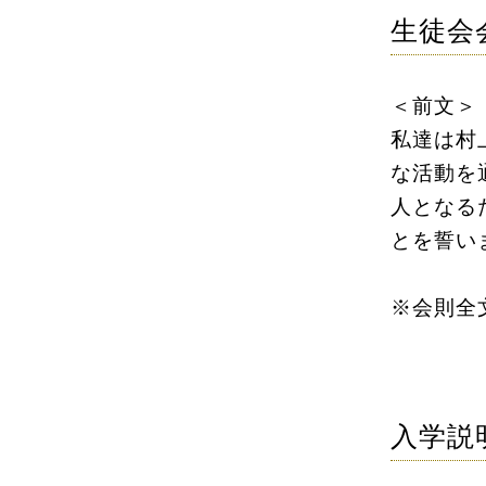
生徒会
＜前文＞
私達は村
な活動を
人となる
とを誓い
※会則全
入学説